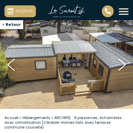
RESERVER
< Retour
Accueil
»
Hébergements
»
ARCHIPEL : 8 personnes, 4chambres
avec climatisation (2 Mobile-Homes îlots avec terrasse
commune couverte)