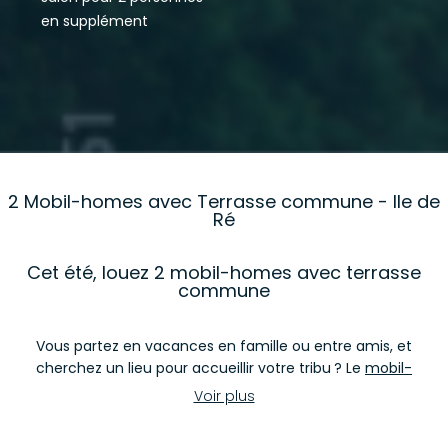
en supplément
2 Mobil-homes avec Terrasse commune - Ile de
Ré
Cet été, louez 2 mobil-homes avec terrasse
commune
Vous partez en vacances en famille ou entre amis, et
cherchez un lieu pour accueillir votre tribu ? Le
mobil-
home premium
est un choix judicieux qui permet
Voir plus
d’accueillir jusqu’à 8/10 personnes. Au-delà et pour plus
de convivialité, pourquoi ne pas opter pour
2 mobil-