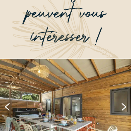
mobil-homes, offre un espace de détente et de
peuvent vous
convivialité très appréciable pour la tribu. Avec son salon
de jardin et sa plancha, la terrasse commune devient un
lieu de convivialité pour profiter pleinement de ce lieu
intéresser !
unique.
Un camping au service de votre bien-être
Le Village du Suroit est un camping étoilé dont l’objectif
premier est de satisfaire ses clients durant leur semaine
de vacances. C’est pourquoi la gamme de mobil-homes
Archipel avec terrasse commune couverte, pour les
vacances en famille ou pour les groupes d’amis, a vu le
jour. Dans ce type d’hébergement, chacun conserve son
espace d’intimité, mais la convivialité est assurée grâce à
la terrasse commune couverte et son salon de jardin, qui
réunissent la tribu !