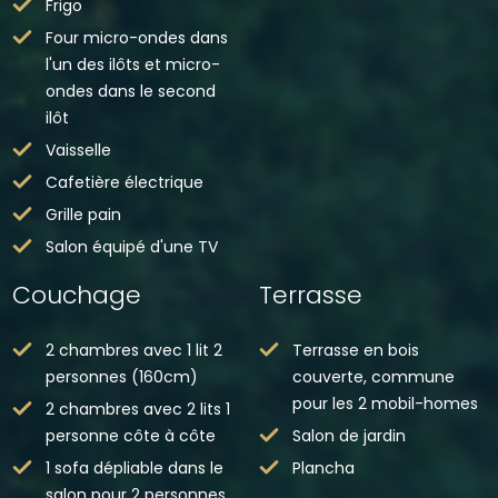
Frigo
Four micro-ondes dans
l'un des ilôts et micro-
ondes dans le second
ilôt
Vaisselle
Cafetière électrique
Grille pain
Salon équipé d'une TV
Couchage
Terrasse
2 chambres avec 1 lit 2
Terrasse en bois
personnes (160cm)
couverte, commune
pour les 2 mobil-homes
2 chambres avec 2 lits 1
personne côte à côte
Salon de jardin
1 sofa dépliable dans le
Plancha
salon pour 2 personnes