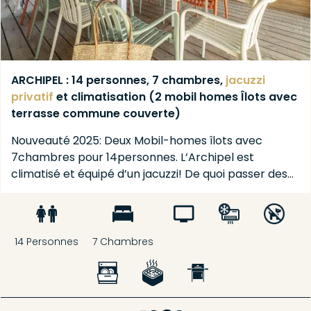
Au camping Le village du Suroit à l’Île de Ré, des services
et équipements sont destinés à rendre votre séjour le
plus agréable possible.
Un espace aquatique ludique est disponible avec piscine
ARCHIPEL : 14 personnes, 7 chambres,
jacuzzi
couverte chauffée, piscine extérieure, toboggan et jets
privatif
et climatisation (2 mobil homes Îlots avec
d’eau pour toute la famille. Le terrain multisport et l’aire
terrasse commune couverte)
de jeux offrent des moments de divertissement aux
petits comme aux grands.
Nouveauté 2025: Deux Mobil-homes îlots avec
7chambres pour 14personnes. L’Archipel est
climatisé et équipé d’un jacuzzi! De quoi passer des…
Enfin, quoi de mieux pour se relaxer que de prendre un
verre ou un bon repas sur la terrasse du bar/restaurant du
camping, au bord de la piscine ?
14 Personnes
7 Chambres