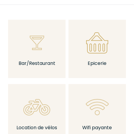
homes avec une terrasse commune
? Avec cette
solution d’hébergement, chacun peut vivre à son rythme
tout en restant en groupe.
Le village du Suroit est un
camping 4 étoiles à l’Île de Ré
qui vous propose ce type d’hébergement ingénieux : la
gamme de mobil-homes Archipel. N’attendez plus pour
réserver votre
mobil-
home Archipel à l’Île de Ré
et passez
enfin les vacances dont vous rêvez !
Bar/Restaurant
Epicerie
2 mobil-homes et une terrasse commune pour
des vacances réussies
Pas toujours facile de se synchroniser sur le rythme de vie
des uns et des autres pendant sa semaine de vacances…
Si vous voyagez entre amis ou en tribu (parents, enfants
et grands-parents, par exemple), se réserver un espace
d’intimité chacun dans un mobil-home tout en
partageant des moments conviviaux sur une grande
Location de vélos
Wifi payante
terrasse à partager est une solution idéale. C’est pourquoi