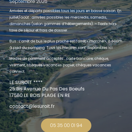
Septembre 2026
Arrivées et départs possibles tous les jours en basse saison. En
juillet/août : arrivées possibles les mercredis, samedis,
dimanches (selon gammes d’hébergements). – Tarifs hors
taxe de séjour et frais de dossier.
Bus : L’arrêt de bus le plus proche est l’arrêt « marché », à 600m
à pied du camping. Tous les horaires sont disponibles
ici
Modes de paiement acceptés : carte bancaire, chèque,
virement, chèques vacances papier, chèques vacances
connect.
LE SUROIT ****
25 Bis Avenue Du Pas Des Boeufs
17580 LE BOIS PLAGE EN RE
contact@lesuroit.fr
05 35 00 01 94