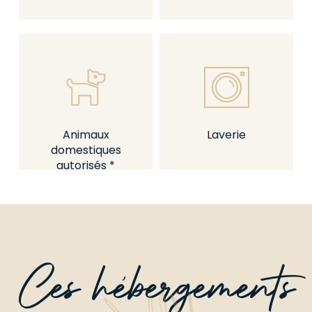
votre camping Le village du Suroit a trouvé l’hébergement
adapté à vos besoins : 2 mobil-homes reliés par une
terrasse commune !
Cette gamme d’hébergement est parfaite pour une
semaine de vacances en famille ou entre amis. En effet,
votre camping Le village du Suroit vous offre la possibilité
de passer votre séjour dans 2 mobil-homes distincts se
Animaux
Laverie
faisant face avec, en leur centre, une terrasse commune.
domestiques
autorisés *
Encore mieux que la location d’une villa en famille, ce
mode d’hébergement de vacances vous permet de
disposer :
D’un salon/cuisine dans chaque mobil-home (avec lave-
vaisselle)
D’une salle de bain de chaque côté également, soit 2 salles
Ces hébergements
de bain pour l’ensemble de la famille ou du groupe d’amis
De
4 chambres
ou
6 chambres
au total, entre les deux mobil-
homes
La terrasse commune couverte, mitoyenne avec les 2