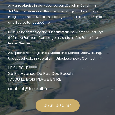
An- und Abreise in der Nebensaison täglich möglich. Im
Juli/August: Anreise mittwochs, samstags und sonntags
möglich (je nach Unterkunftskategorie) . – Preise ohne Kurtaxe
und Bearbeitungsgebühren.
Bus: Die nächstgelegene Bushaltestelle ist „Marché“ und liegt
600 m zu Fuß vom Campingplatz entfernt. Alle Fahrpläne
finden Sie hier
Akzeptierte Zahlungsarten: Kreditkarte, Scheck, Überweisung,
Urlaubsschecks in Papierform, Urlaubsschecks Connect.
LE SUROIT ****
25 Bis Avenue Du Pas Des Boeufs
17580 LE BOIS PLAGE EN RE
contact@lesuroit.fr
05 35 00 01 94