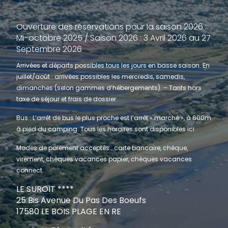
Ouverture des réservations pour la saison 2026 :
Mi-octobre 2025 / Saison 2026 : 3 Avril 2026 au 27
Septembre 2026
Arrivées et départs possibles tous les jours en basse saison. En
juillet/août : arrivées possibles les mercredis, samedis,
dimanches (selon gammes d’hébergements). – Tarifs hors
taxe de séjour et frais de dossier.
Bus : L’arrêt de bus le plus proche est l’arrêt « marché », à 600m
à pied du camping. Tous les horaires sont disponibles
ici
Modes de paiement acceptés : carte bancaire, chèque,
virement, chèques vacances papier, chèques vacances
connect.
LE SUROIT ****
25 Bis Avenue Du Pas Des Boeufs
17580 LE BOIS PLAGE EN RE