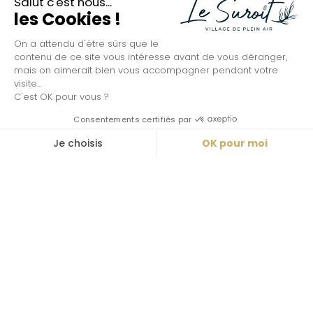
BAR/RESTAURANT, EPICERIE, LOCATION VÉLO, JEUX
Salut c'est nous...
les Cookies !
LES HÉBERGEMENTS
L’ESPACE AQUATIQUE
On a attendu d'être sûrs que le
L’ÎLE DE RÉ ET SA RÉGION
contenu de ce site vous intéresse avant de vous déranger,
LES INCONTOURNABLES
mais on aimerait bien vous accompagner pendant votre
visite...
LES AVIS
C'est OK pour vous ?
BLOG ET ACTUALITÉS
NOS OFFRES D’EMPLOI
Consentements certifiés par
FAQ
Je choisis
OK pour moi
Plateforme de Gestion du Consentement : Personnalisez vos O
Axeptio consent
Notre plateforme vous permet d'adapter et de gérer vos paramètr